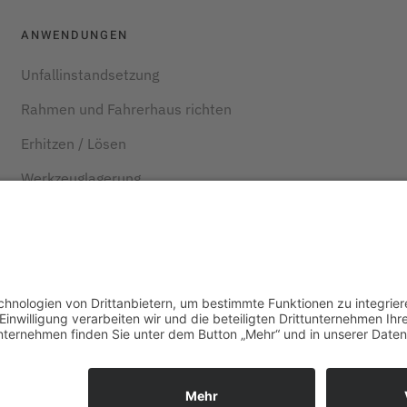
ANWENDUNGEN
Unfallinstandsetzung
Rahmen und Fahrerhaus richten
Erhitzen / Lösen
Werkzeuglagerung
Fahrwerksvermessung
Gruben und Heben
Kraftstoff und Reifen sparen
Herstellerlösungen
Impressum
Cookie‑Einstellungen