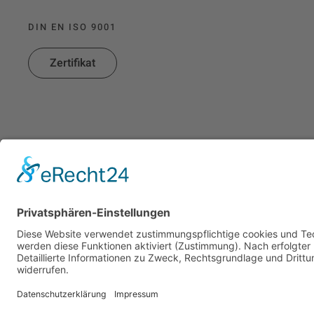
DIN EN ISO 9001
Zertifikat
©
2026
- Copyright JOSAM Richttechnik GmbH